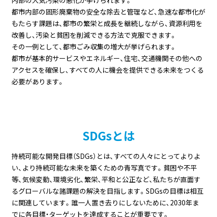
内部の大気汚染の悪化が挙げられます。
都市内部の固形廃棄物の安全な除去と管理など、急速な都市化が
もたらす課題は、都市の繁栄と成長を継続しながら、資源利用を
改善し、汚染と貧困を削減できる方法で克服できます。
その一例として、都市ごみ収集の増大が挙げられます。
都市が基本的サービスやエネルギー、住宅、交通機関その他への
アクセスを確保し、すべての人に機会を提供できる未来をつくる
必要があります。
SDGsとは
持続可能な開発目標（SDGs）とは、すべての人々にとってよりよ
い、より持続可能な未来を築くための青写真です。貧困や不平
等、気候変動、環境劣化、繁栄、平和と公正など、私たちが直面す
るグローバルな諸課題の解決を目指します。SDGsの目標は相互
に関連しています。誰一人置き去りにしないために、2030年ま
でに各目標・ターゲットを達成することが重要です。