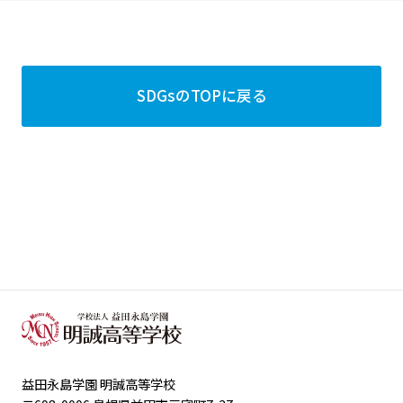
SDGsのTOPに戻る
益田永島学園 明誠高等学校