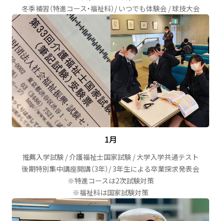
冬季補習（特進コース・福祉科）/ いつでも体験会 / 球技大会
1月
推薦入学試験 / 介護福祉士国家試験 / 大学入学共通テスト
後期特別集中講座開講（3年）/ 3年生による卒業探求発表会
※特進コースは2次試験対策
※福祉科は国家試験対策