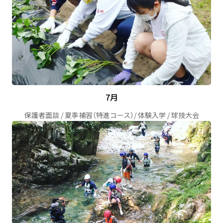
7月
保護者面談 / 夏季補習（特進コース）/ 体験入学 / 球技大会