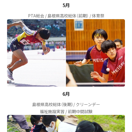
5月
PTA総会 / 島根県高校総体（前期） / 体育祭
6月
島根県高校総体（後期）/ クリーンデー
福祉施設実習 / 前期中間試験