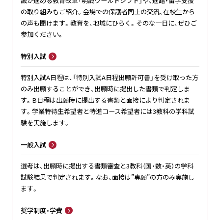
誠が進める教育改革「明誠ワールドシフト」や、進路・留学支援
の取り組みもご紹介。会場での保護者同士の交流、在校生から
の声も聞けます。教育を、地域にひらく。そのな一日に、ぜひご
参加ください。
特別入試
特別入試A日程は、「特別入試A日程出願許可書」を受け取った方
のみ出願することができ、出願時に提出した書類で判定しま
す。B日程は出願時に提出する書類と面接により判定されま
す。学業特待生希望者と特進コース希望者には3教科の学科試
験を実施します。
一般入試
選考は、出願時に提出する書類審査と3教科（国・数・英）の学科
試験結果で判定されます。なお、面接は”専願”の方のみ実施し
ます。
奨学制度・学費