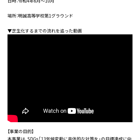
日時：令和4年6月〜10月
場所：明誠高等学校第1グラウンド
▼芝生化するまでの流れを追った動画
【事業の目的】
本事業は、SDGs「13気候変動に具体的な対策を」の目標達成に向