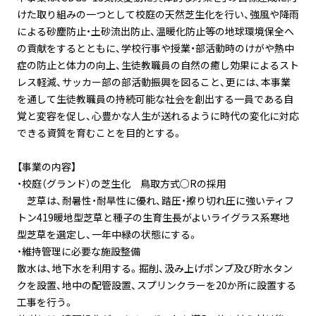
けた取り組みの一つとして校庭の天然芝生化を行い、強風や降雨
による砂塵防止・土砂流出防止、温暖化防止等の地球環境保全へ
の貢献をするとともに、学校行事や授業・部活動時のけがや熱中
症の防止と体力の向上、生徒教職員の自然の癒し効果によるスト
レス軽減、サッカー部の部活動振興を図ること、更には、本事業
を通して生徒教職員の持続可能な社会を創出する一員である自
覚と変容を促し、心豊かな人生が送れるように時代の変化に対応
できる資質を育むことを目的とする。
【事業の内容】
・校庭（グランド）の芝生化 鳥取方式○Rの採用
芝草は、耐暑性・耐旱性に優れ、踏圧・擦り切れ圧に強いティフ
トン419暖地型芝草と種子の生育生長がよいライグラス系寒地
型芝草を選定し、一年中緑の状態にする。
・維持管理に必要な施設整備
散水は、地下水を利用する。掘削、汲み上げポンプ及び貯水タン
クを設置、地中の配管設置、スプリンクラーを20か所に設置する
工事を行う。