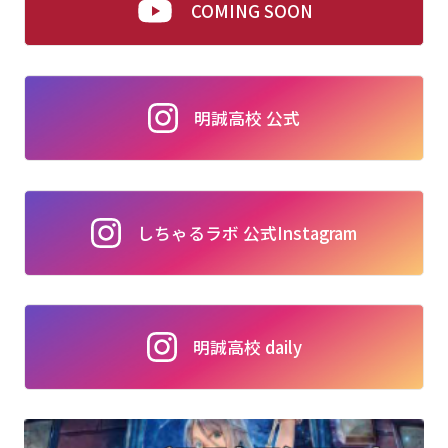
COMING SOON
明誠高校 公式
しちゃるラボ 公式Instagram
明誠高校 daily