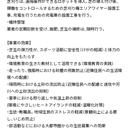
芝刈りは、遠隔操作ができるロボットを導入、芝の植え付け後、
稼働をコントロールするための芝刈り機エリアワイヤー設置工
事、充電を行うための充電庫の設置工事を行う。
・維持管理
業者の定期診断を受け、施肥、芝生の補修は、随時行う。
【事業の効果】
・芝生の弾力性が、スポーツ活動に安全性（けがの軽減）と体力の
向上をもたらす
・環境教育の生きた教材として活用できる（環境教育の実践）
・走ったり、強風時における砂塵の飛散防止（近隣住民への生活環
境への配慮）
・降雨時における土砂の流出防止（近隣住民への配慮と速攻や河
川への土砂流出の抑制）
・夏季における照り返しや気温上昇の抑制
(環境にやさしいヒートアイランドの軽減・温暖化対策)
・生徒・教職員。地域住民のストレスの軽減（景観向上による癒
し、いじめ防止）
・部活動などにおける大都市圏からの生徒募集への効果