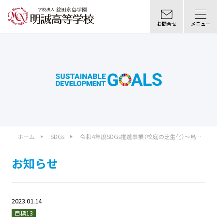
お問合せ
メニュー
ホーム
SDGs
令和4年度SDGs推進事業（校庭の芝生化）～鳥取
方式R～
お知らせ
2023.01.14
目標13