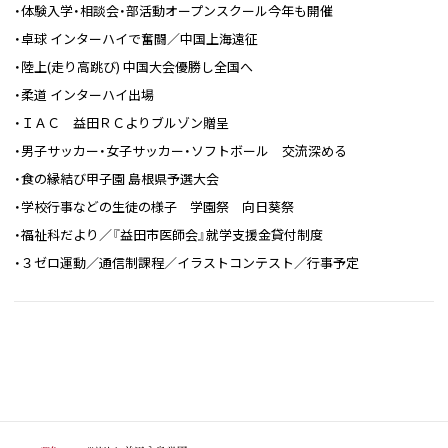
・体験入学・相談会・部活動オープンスクール今年も開催
・卓球 インターハイで奮闘／中国上海遠征
・陸上(走り高跳び) 中国大会優勝し全国へ
・柔道 インターハイ出場
・ＩＡＣ 益田ＲＣよりブルゾン贈呈
・男子サッカー・女子サッカー・ソフトボール 交流深める
・食の縁結び甲子園 島根県予選大会
・学校行事などの生徒の様子 学園祭 向日葵祭
・福祉科だより／『益田市医師会』就学支援金貸付制度
・３ゼロ運動／通信制課程／イラストコンテスト／行事予定