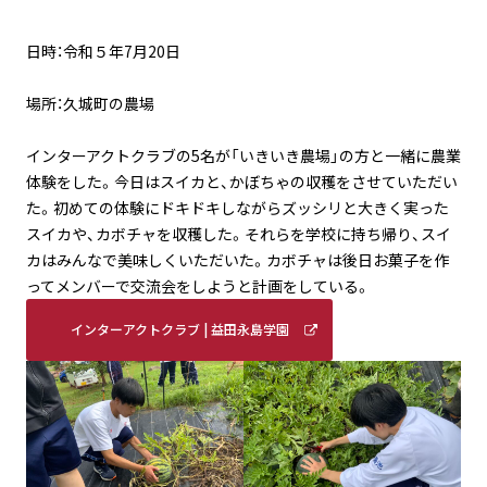
日時：令和５年7月20日
場所：久城町の農場
インターアクトクラブの5名が「いきいき農場」の方と一緒に農業
体験をした。今日はスイカと、かぼちゃの収穫をさせていただい
た。初めての体験にドキドキしながらズッシリと大きく実った
スイカや、カボチャを収穫した。それらを学校に持ち帰り、スイ
カはみんなで美味しくいただいた。カボチャは後日お菓子を作
ってメンバーで交流会をしようと計画をしている。
インターアクトクラブ | 益田永島学園
明誠高等学校 (meisei-masuda.ed.jp)