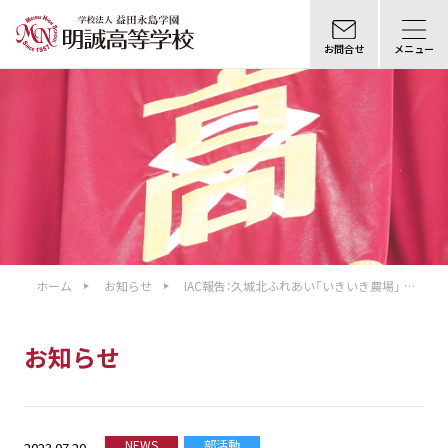
お問合せ
メニュー
ホーム
お知らせ
IAC報告：久城北ふれあい「いきいき農場」 の
方々との農業体験
お知らせ
NEWS
部活動
2023.07.20