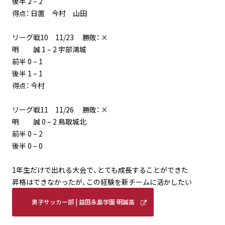
後半 2 – 2
得点： 日置 今村 山田
リーグ戦10 11/23 勝敗： ×
明 誠 1 – 2 宇部鴻城
前半 0 – 1
後半 1 – 1
得点： 今村
リーグ戦11 11/26 勝敗： ×
明 誠 0 – 2 鳥取城北
前半 0 – 2
後半 0 – 0
1年生だけで出れる大会で、とても成長することができた
昇格はできなかったが、この経験を新チームに活かしたい
男子サッカー部 | 益田永島学園 明誠高