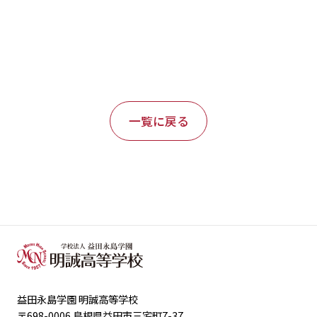
等学校 (meisei-masuda.ed.jp)
一覧に戻る
益田永島学園 明誠高等学校
〒698-0006 島根県益田市三宅町7-37