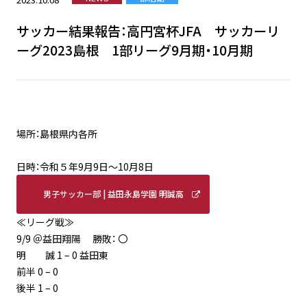
サッカー結果報告：高円宮杯JFA サッカーリ
ーグ2023島根 1部リーグ9月期・10月期
場所：島根県内各所
日時：令和５年9月9日〜10月8日
男子サッカー部 | 益田永島学園 明誠高
≪リーグ戦≫
等学校 (meisei-masuda.ed.jp)
9/9 ＠益田翔陽 勝敗： 〇
明 誠 1 – 0 益田東
前半 0 – 0
後半 1 – 0