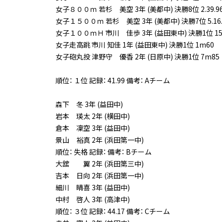
女子８００ｍ 若杉 美空 3年 (美都中) 決勝8位 2.39.9
女子１５００ｍ 若杉 美空 3年 (美都中) 決勝7位 5.16.
女子１００ｍＨ 市川 佳歩 3年 (益田東中) 決勝1位 15.68
女子走高跳 市川 知佳 1年 (益田東中) 決勝1位 1m60
女子砲丸投 津野守 優香 2年 (日原中) 決勝1位 7m85
順位： １位 記録： 41.99 備考： Aチーム
森下 冬 3年 (益田中)
岩本 瑛太 2年 (横田中)
倉本 凜空 3年 (益田中)
景山 裕真 2年 (浜田第一中)
順位： 失格 記録： 備考： Bチーム
大舘 翼 2年 (浜田第三中)
吉本 日向 2年 (浜田第一中)
細川 晴喜 3年 (益田中)
中村 啓人 3年 (高津中)
順位： ３位 記録： 44.17 備考： Cチーム