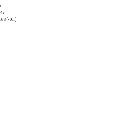
6
47
（-0.1)