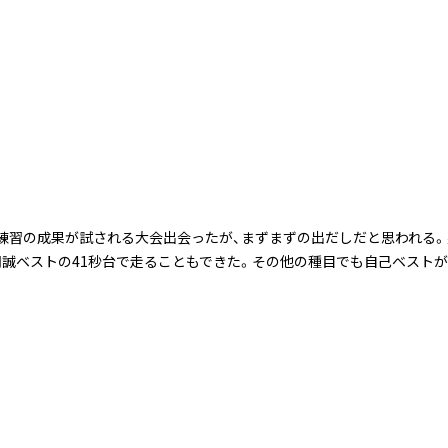
練習の成果が試される大会出会ったが、まずまずの出だしだと思われる。男
Rも明誠ベストの41秒台で走ることもできた。その他の種目でも自己ベスト