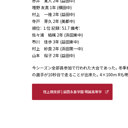
赤井 寛人 2年 (益田中)
増野 友真 1年 (横田中)
村上 一煌 2年 (益田中)
寺戸 芽久 2年 (美都中)
順位： １位 記録： 51.7 備考：
佐々浦 結槻 2年 (浜田東中)
市川 佳歩 3年 (益田東中)
村上 紗良 2年 (浜田第一中)
山本 桜子 2年 (益田中)
今シーズン全部員参加で行われた大会であった。冬季
の選手が10秒台で走ることが出来た。4×100m 
陸上競技部 | 益田永島学園 明誠高等学
校 (meisei-masuda.ed.jp)