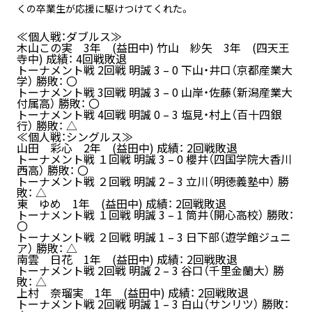
くの卒業生が応援に駆けつけてくれた。
≪個人戦：ダブルス≫
木山この実 3年 (益田中) 竹山 紗矢 3年 (四天王
寺中) 成績： 4回戦敗退
トーナメント戦 2回戦 明誠 3 – 0 下山・井口（京都産業大
学） 勝敗： 〇
トーナメント戦 3回戦 明誠 3 – 0 山岸・佐藤（新潟産業大
付属高） 勝敗： 〇
トーナメント戦 4回戦 明誠 0 – 3 塩見・村上（百十四銀
行） 勝敗： △
≪個人戦：シングルス≫
山田 彩心 2年 (益田中) 成績： 2回戦敗退
トーナメント戦 １回戦 明誠 3 – 0 櫻井（四国学院大香川
西高） 勝敗： 〇
トーナメント戦 ２回戦 明誠 2 – 3 立川（明徳義塾中） 勝
敗： △
東 ゆめ 1年 (益田中) 成績： 2回戦敗退
トーナメント戦 １回戦 明誠 3 – 1 筒井（開心高校） 勝敗：
〇
トーナメント戦 ２回戦 明誠 1 – 3 日下部（遊学館ジュニ
ア） 勝敗： △
南雲 日花 1年 (益田中) 成績： 2回戦敗退
トーナメント戦 2回戦 明誠 2 – 3 谷口（千里金蘭大） 勝
敗： △
上村 奈瑠実 1年 (益田中) 成績： 2回戦敗退
トーナメント戦 2回戦 明誠 1 – 3 白山（サンリツ） 勝敗：