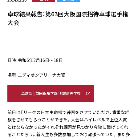
卓球結果報告：第63回大阪国際招待卓球選手権
大会
日時：令和6年2月16日〜18日
場所：エディオンアリーナ大阪
卓球部 | 益田永島学園 明誠高等学校
(meisei-masuda.ed.jp)
前日はTリーグの日本生命様で練習をさせていただき、貴重な経
験をさせてもらうことができた。大会はハイレベルで上位入賞
とはならなかったがそれぞれ課題が見つかり今後に繋げてくれ
ることだろう。新入生も多数参加しており頑張っていた。また多