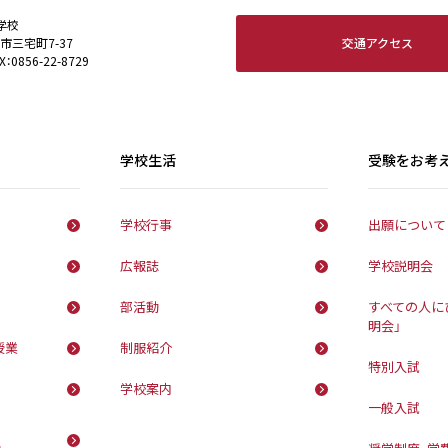
学校
交通アクセス
田市三宅町7-37
X：0856-22-8729
学校生活
受験をお考
学校行事
出願について
広報誌
学校説明会
部活動
すべての人に
明会」
授業
制服紹介
特別入試
学校案内
一般入試