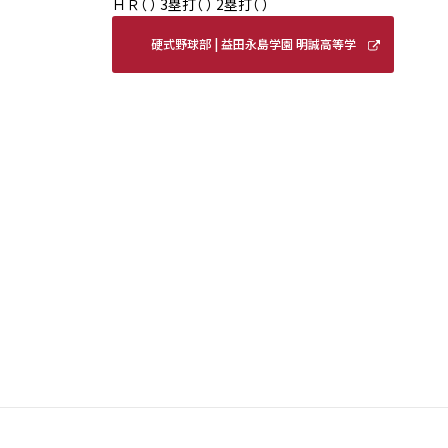
ＨＲ（ ） 3塁打（ ） 2塁打（ ）
硬式野球部 | 益田永島学園 明誠高等学
校 (meisei-masuda.ed.jp)