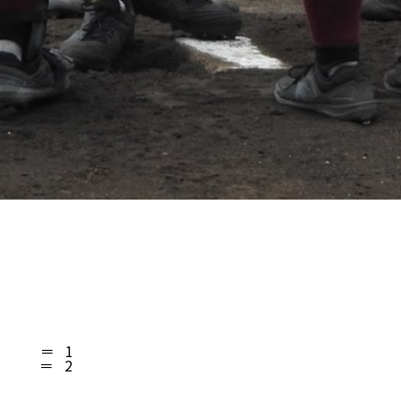
         ＝   1   

          ＝   2   