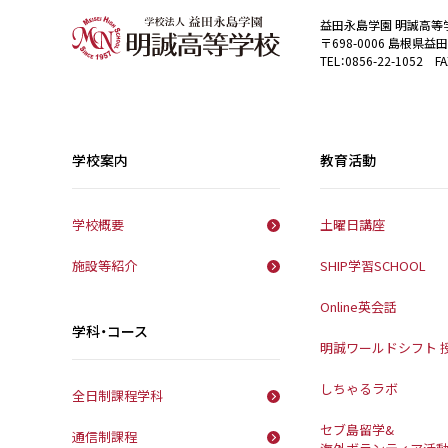
益田永島学園 明誠高等
〒698-0006 島根県益
TEL：0856-22-1052 FA
学校案内
教育活動
学校概要
土曜日講座
施設等紹介
SHIP学習SCHOOL
Online英会話
学科・コース
明誠ワールドシフト 
しちゃるラボ
全日制課程学科
セブ島留学&
通信制課程