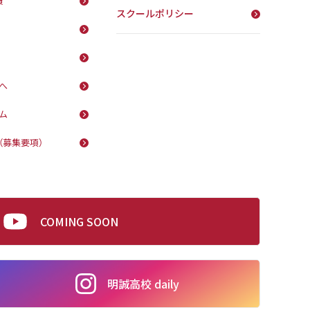
費
スクールポリシー
へ
ム
（募集要項）
COMING SOON
明誠高校 daily