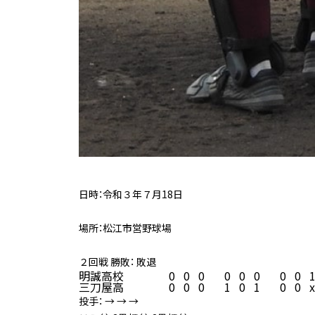
日時：令和３年７月18日
場所：松江市営野球場
２回戦 勝敗： 敗退
明誠高校                0   0   0       0   0   0       0   0   1  
三刀屋高                0   0   0       1   0   1       0   0   x 
投手： → → →