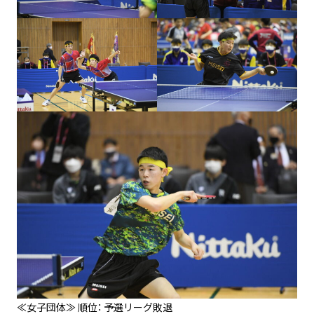
≪女子団体≫ 順位： 予選リーグ敗退