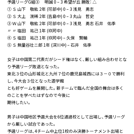
予選リーグG組③ 明誠 0 – 3 希望が丘 勝敗： △
① Ｓ 山下 敬紘 2年 (可部中) 0 – 3 浅見 勇志
② Ｓ 大上 滉稀 2年 (吉島中) 0 – 3 丸山 哲史
③ Ｗ 山下 敬紘 2年 (可部中) 0 – 3 浅見 勇志 石井 佑季
〃 〃 塩田 祐己 1年 (玖珂中)
④ Ｓ 塩田 祐己 1年 (玖珂中) – 久保 賢輔
⑤ Ｓ 無量谷壮ニ郎 1年 (深川中) – 石井 佑季
女子は中国第二代表だがシード権はなく、厳しい組み合わせとな
り予選リーグ敗退となった。
東北３位の山形城北と九州７位の鹿児島城西には３－０で勝利
し、今大会３位となった遊学館
とも好ゲームを展開した。新チームで臨んだ全国の舞台は多く
のことを学べたはずなので今後に
期待したい。
男子は中国地区予選大会を6位通過校として出場し、予選リーグ
から厳しい試合であった。
予選リーグは、4チーム中上位1校のみ決勝トーナメント出場と