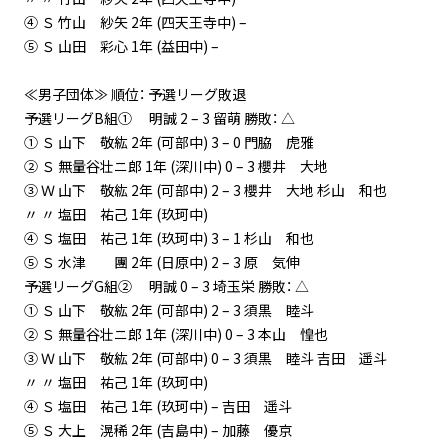
④ Ｓ 竹山 紗矢 2年 (四天王寺中) –
⑤ Ｓ 山田 彩心 1年 (益田中) –
≪男子団体≫ 順位： 予選リーグ敗退
予選リーグB組① 明誠 2 – 3 留萌 勝敗： △
① Ｓ 山下 敬紘 2年 (可部中) 3 – 0 門脇 虎雅
② Ｓ 無量谷壮ニ郎 1年 (深川中) 0 – 3 櫻井 大地
③ Ｗ 山下 敬紘 2年 (可部中) 2 – 3 櫻井 大地 杉山 和也
〃 〃 塩田 祐己 1年 (玖珂中)
④ Ｓ 塩田 祐己 1年 (玖珂中) 3 – 1 杉山 和也
⑤ Ｓ 水津 團 2年 (日原中) 2 – 3 原 気伸
予選リーグG組② 明誠 0 – 3 埼玉栄 勝敗： △
① Ｓ 山下 敬紘 2年 (可部中) 2 – 3 須黒 睦斗
② Ｓ 無量谷壮ニ郎 1年 (深川中) 0 – 3 本山 惶也
③ Ｗ 山下 敬紘 2年 (可部中) 0 – 3 須黒 睦斗 吉田 遥斗
〃 〃 塩田 祐己 1年 (玖珂中)
④ Ｓ 塩田 祐己 1年 (玖珂中) – 吉田 遥斗
⑤ Ｓ 大上 滉稀 2年 (吉島中) – 加藤 優京