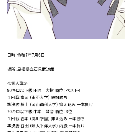
日時：令和7年7月6日
場所：島根県立石見武道館
≪個人戦≫
90キロ以下級 田原 大樹 順位： ベスト4
１回戦 富岡 （東亜大学） 優勢勝ち
準決勝 藤山 （岡山商科大学） 抑え込み 一本負け
70キロ以下級 中本 琴音 順位： 3位
１回戦 岩本 （高川学園） 抑え込み 一本勝ち
準決勝 谷田 （環太平洋大学） 内股 一本負け