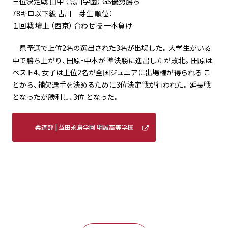
三位決定戦 山中 （高川学園） GS優勢勝ち
78キロ以下級 古川 芽生 順位：
１回戦 壇上 （西京） 合わせ技 一本負け
県予選で上位2名の選出された3名が出場した。大学生がいる
中で勝ち上がり、田原・中本が 準決勝に進出したが敗北。田原は
ベスト4、女子は上位2名が全国ジュニアに出場権が得られる こ
とから、補欠選手を決めるために3位決定戦が行われた。延長戦
となったが勝利し、3位 となった。
柔道部 | 益田永島学園 明誠高等学校
(meisei-masuda.ed.jp)