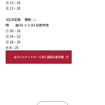
③ 12 – 16
④ 12 – 20
3位決定戦 勝敗： △
明 誠 60 ＶＳ 83 松徳学院
① 20 – 16
② 14 – 22
③ 18 – 20
④ 8 – 25
女子バスケットボール部 | 益田永島学園
明誠高等学校 (meisei-masuda.ed.jp)