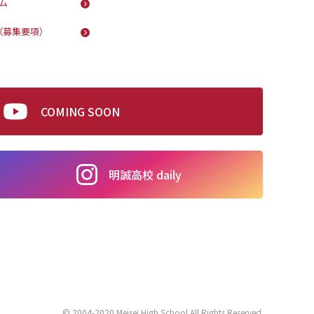
ム
（募集要項）
COMING SOON
明誠高校 daily
© 2004-2020 Meisei High School
All Rights Reserved
.