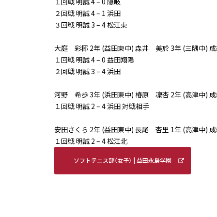
１回戦 明誠 4 – 0 隠岐
２回戦 明誠 4 – 1 浜田
３回戦 明誠 3 – 4 松江東
大庭 彩椰 2年 (益田東中) 森井 美於 3年 (三隅中) 
１回戦 明誠 4 – 0 益田翔陽
２回戦 明誠 3 – 4 浜田
河野 希歩 3年 (浜田東中) 椿原 凜杏 2年 (高津中) 
１回戦 明誠 2 – 4 浜田 対戦相手
安田さくら 2年 (益田東中) 長尾 杏里 1年 (高津中) 
１回戦 明誠 2 – 4 松江北
ソフトテニス部（女子） | 益田永島学園
明誠高等学校 (meisei-masuda.ed.jp)