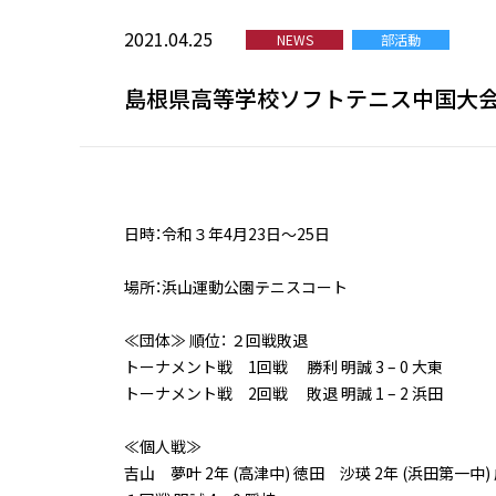
2021.04.25
NEWS
部活動
島根県高等学校ソフトテニス中国大
日時：令和３年4月23日～25日
場所：浜山運動公園テニスコート
≪団体≫ 順位： ２回戦敗退
トーナメント戦 1回戦 勝利 明誠 3 – 0 大東
トーナメント戦 2回戦 敗退 明誠 1 – 2 浜田
≪個人戦≫
吉山 夢叶 2年 (高津中) 徳田 沙瑛 2年 (浜田第一中)