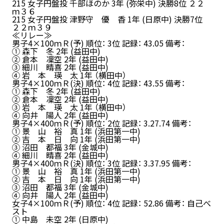
215 女子円盤投 千部ほのか 3年 (弥栄中) 決勝8位 ２２
ｍ３６
215 女子円盤投 津野守 優 香 1年 (日原中) 決勝7位
２２ｍ３９
≪リレー≫
男子4×100ｍＲ(予) 順位： 3位 記録： 43.05 備考：
① 森下 冬 2年 (益田中)
② 倉本 凜空 2年 (益田中)
③ 細川 晴喜 2年 (益田中)
④ 岩 本 瑛 太 1年 （横田中）
男子4×100ｍＲ(決) 順位： 4位 記録： 43.55 備考：
① 森下 冬 2年 (益田中)
② 倉本 凜空 2年 (益田中)
③ 岩 本 瑛 太 1年 （横田中）
④ 向井 陽人 2年 (益田中)
男子4×400ｍＲ(予) 順位： 2位 記録： 3.27.74 備考：
① 景 山 裕 真 1年 (浜田第一中)
② 吉 本 日 向 1年 (浜田第一中)
③ 沼田 都福 3年 (金城中)
④ 細川 晴喜 2年 (益田中)
男子4×400ｍＲ(決) 順位： 3位 記録： 3.37.95 備考：
① 景 山 裕 真 1年 (浜田第一中)
② 吉 本 日 向 1年 (浜田第一中)
③ 沼田 都福 3年 (金城中)
④ 向井 陽人 2年 (益田中)
女子4×100ｍＲ(予) 順位： 4位 記録： 52.86 備考： 自己べ
スト
① 中島 未空 2年 (日原中)