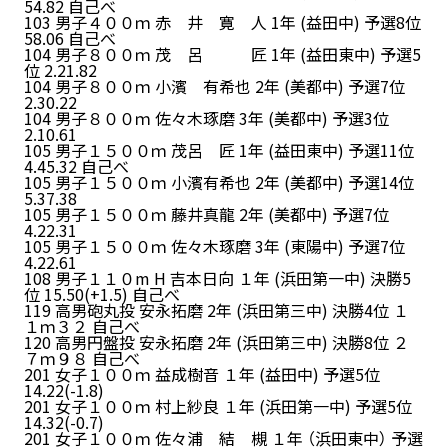
54.82 自己べ
103 男子４００ｍ 赤 井 寛 人 1年 (益田中) 予選8位
58.06 自己べ
104 男子８００ｍ 茂 呂 匠 1年 (益田東中) 予選5
位 2.21.82
104 男子８００ｍ 小濱 有希也 2年 (美都中) 予選7位
2.30.22
104 男子８００ｍ 佐々木琢磨 3年 (美都中) 予選3位
2.10.61
105 男子１５００ｍ 茂呂 匠 1年 (益田東中) 予選11位
4.45.32 自己べ
105 男子１５００ｍ 小濱有希也 2年 (美都中) 予選14位
5.37.38
105 男子１５００ｍ 藤井真龍 2年 (美都中) 予選7位
4.22.31
105 男子１５００ｍ 佐々木琢磨 3年 (東陽中) 予選7位
4.22.61
108 男子１１０m H 吉本日向 １年 (浜田第一中) 決勝5
位 15.50(+1.5) 自己べ
119 高男砲丸投 安永拓磨 2年 (浜田第三中) 決勝4位 １
１ｍ３２ 自己べ
120 高男円盤投 安永拓磨 2年 (浜田第三中) 決勝8位 ２
７ｍ９８ 自己べ
201 女子１００ｍ 益成樹音 １年 (益田中) 予選5位
14.22(-1.8)
201 女子１００ｍ 村上紗良 １年 (浜田第一中) 予選5位
14.32(-0.7)
201 女子１００ｍ 佐々浦 結 槻 １年 （浜田東中） 予選