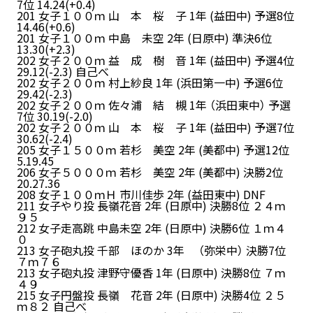
7位 14.24(+0.4)
201 女子１００ｍ 山 本 桜 子 1年 (益田中) 予選8位
14.46(+0.6)
201 女子１００ｍ 中島 未空 2年 (日原中) 準決6位
13.30(+2.3)
202 女子２００ｍ 益 成 樹 音 1年 (益田中) 予選4位
29.12(-2.3) 自己べ
202 女子２００ｍ 村上紗良 1年 (浜田第一中) 予選6位
29.42(-2.3)
202 女子２００ｍ 佐々浦 結 槻 1年 （浜田東中） 予選
7位 30.19(-2.0)
202 女子２００ｍ 山 本 桜 子 1年 (益田中) 予選7位
30.62(-2.4)
205 女子１５００ｍ 若杉 美空 2年 (美都中) 予選12位
5.19.45
206 女子５０００ｍ 若杉 美空 2年 (美都中) 決勝2位
20.27.36
208 女子１００ｍＨ 市川佳歩 2年 (益田東中) DNF
211 女子やり投 長嶺花音 2年 (日原中) 決勝8位 ２４ｍ
９５
212 女子走高跳 中島未空 2年 (日原中) 決勝6位 １ｍ４
０
213 女子砲丸投 千部 ほのか 3年 （弥栄中） 決勝7位
７ｍ７６
213 女子砲丸投 津野守優香 1年 (日原中) 決勝8位 ７ｍ
４９
215 女子円盤投 長嶺 花音 2年 (日原中) 決勝4位 ２５
ｍ８２ 自己べ