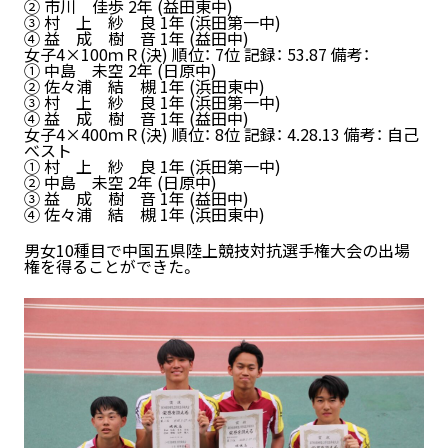
② 市川 佳歩 2年 (益田東中)
③ 村 上 紗 良 1年 (浜田第一中)
④ 益 成 樹 音 1年 (益田中)
女子4×100ｍＲ(決) 順位： 7位 記録： 53.87 備考：
① 中島 未空 2年 (日原中)
② 佐々浦 結 槻 1年 (浜田東中)
③ 村 上 紗 良 1年 (浜田第一中)
④ 益 成 樹 音 1年 (益田中)
女子4×400ｍＲ(決) 順位： 8位 記録： 4.28.13 備考： 自己
べスト
① 村 上 紗 良 1年 (浜田第一中)
② 中島 未空 2年 (日原中)
③ 益 成 樹 音 1年 (益田中)
④ 佐々浦 結 槻 1年 (浜田東中)
男女10種目で中国五県陸上競技対抗選手権大会の出場
権を得ることができた。