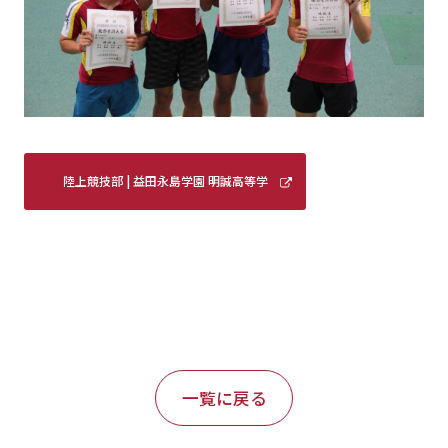
陸上競技部 | 益田永島学園 明誠高等学
校 (meisei-masuda.ed.jp)
一覧に戻る