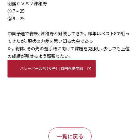
明誠 0 ＶＳ 2 津和野
① 7 – 25
② 9 – 25
中国予選で安来、津和野と対戦してきた。昨年はベスト8で戦っ
てきたが、現状の力差を思い知る大会であっ
た。総体、その先の選手権に向けて課題を克服し、少しでも上位
の成績が残せるよう頑張りたい。
バレーボール部（女子） | 益田永島学園
明誠高等学校 (meisei-masuda.ed.jp)
一覧に戻る