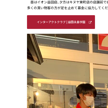
昼はイオン益田店、夕方はキヌヤ東町店の店舗前で
多くの買い物客の方が足を止めて募金に協力してくだ
インターアクトクラブ | 益田永島学園
明誠高等学校 (meisei-masuda.ed.jp)