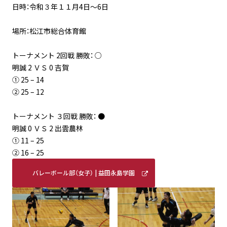
日時：令和３年１１月4日～6日
場所：松江市総合体育館
トーナメント 2回戦 勝敗： ○
明誠 2 ＶＳ 0 吉賀
① 25 – 14
② 25 – 12
トーナメント ３回戦 勝敗： ●
明誠 0 ＶＳ 2 出雲農林
① 11 – 25
② 16 – 25
バレーボール部（女子） | 益田永島学園
明誠高等学校 (meisei-masuda.ed.jp)