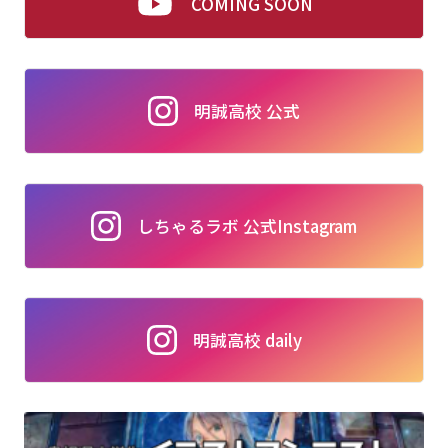
COMING SOON
明誠高校 公式
しちゃるラボ 公式Instagram
明誠高校 daily