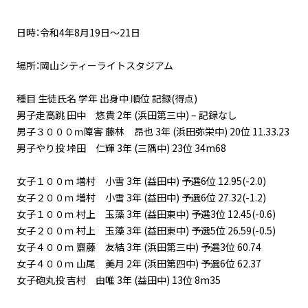
日時：令和4年8月19日〜21日
場所：岡山シティーライトスタジアム
種目 生徒氏名 学年 出身中 順位 記録(得点)
男子走高跳 田中 悠貴 2年 (浜田第三中) – 記録なし
男子３０００ｍ障害 藤林 昂也 3年 (浜田弥栄中) 20位 11.33.23
男子やり投 垰田 仁輝 3年 (三隅中) 23位 34m68
女子１００ｍ 増村 小雪 3年 (益田中) 予選6位 12.95(-2.0)
女子２００ｍ 増村 小雪 3年 (益田中) 予選6位 27.32(-1.2)
女子１００ｍ 村上 玉藻 3年 (益田東中) 予選3位 12.45(-0.6)
女子２００ｍ 村上 玉藻 3年 (益田東中) 予選5位 26.59(-0.5)
女子４００ｍ 齋藤 友結 3年 (浜田第三中) 予選3位 60.74
女子４００ｍ 山尾 美月 2年 (浜田第四中) 予選6位 62.37
女子砲丸投 吉村 由唯 3年 (益田中) 13位 8m35