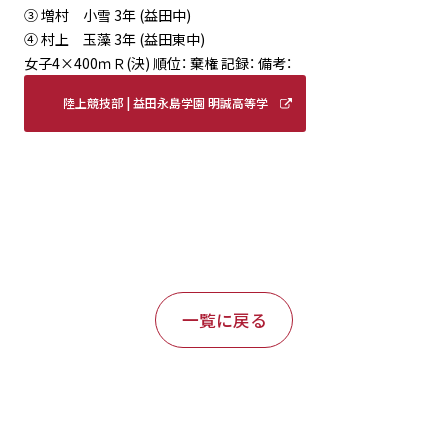
③ 増村 小雪 3年 (益田中)
④ 村上 玉藻 3年 (益田東中)
女子4×400ｍＲ(決) 順位： 棄権 記録： 備考：
陸上競技部 | 益田永島学園 明誠高等学
校 (meisei-masuda.ed.jp)
一覧に戻る