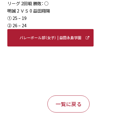
リーグ 2回戦 勝敗： ○
明誠 2 ＶＳ 0 益田翔陽
① 25 – 19
② 26 – 24
バレーボール部（女子） | 益田永島学園
明誠高等学校 (meisei-masuda.ed.jp)
一覧に戻る