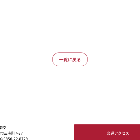
一覧に戻る
学校
交通アクセス
田市三宅町7-37
X：0856-22-8729