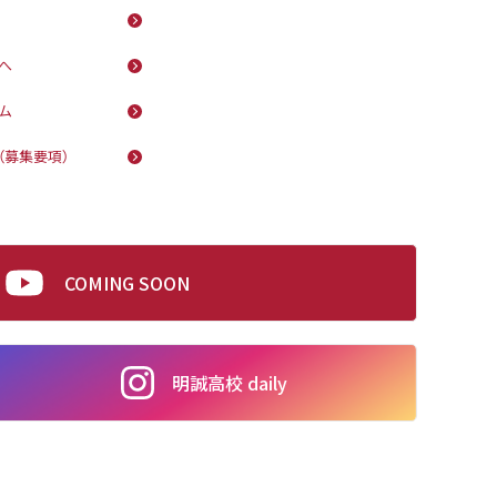
へ
ム
（募集要項）
COMING SOON
明誠高校 daily