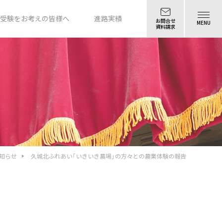
受験をお考えの皆様へ
進路実績
お問合せ
MENU
資料請求
知らせ
久城北ふれあい「いきいき農場」の方々との農業体験の報告