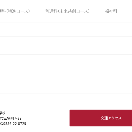
通科（特進コース）
普通科（未来共創コース）
福祉科
学校
交通アクセス
田市三宅町7-37
X：0856-22-8729