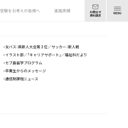
受験をお考えの皆様へ
進路実績
お問合せ
MENU
資料請求
・女バス：県新人大会第３位／サッカー：新人戦
・イラスト部／「キャリアサポート」／福祉科だより
・セブ島留学プログラム
・卒業生からのメッセージ
・通信制課程ニュース