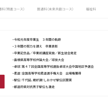
通科（特進コース）
普通科（未来共創コース）
福祉科
・令和元年度卒業生 ３年間の軌跡
・３年間の努力を讃え 卒業表彰
・卒業記念品／卒業前講座実施／新生徒会発足
・島根県高等学校弁論大会／球技大会
・卓球：第４７回全国高等学校選抜卓球大会中国地区予選会
・柔道：全国高等学校柔道選手権大会 出場権獲得
・駅伝：千代延、絶好調！しおかぜ駅伝区間賞
・都道府県対抗男子駅伝も激走