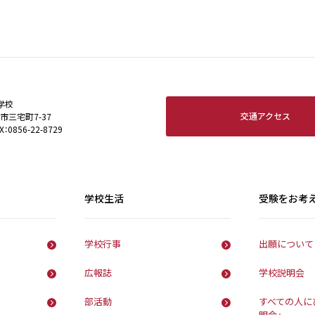
学校
交通アクセス
田市三宅町7-37
X：0856-22-8729
学校生活
受験をお考
学校行事
出願について
広報誌
学校説明会
部活動
すべての人に
明会」