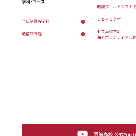
学科・コース
明誠ワールドシフト 
しちゃるラボ
全日制課程学科
セブ島留学&
通信制課程
海外ボランティア活
明誠高校 公式YouT