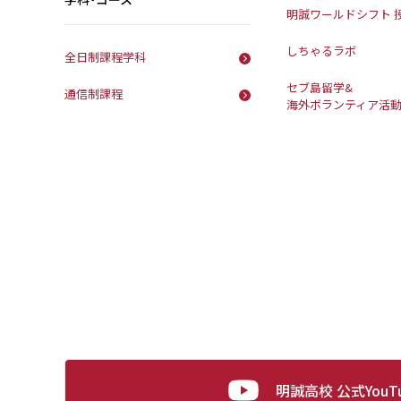
明誠ワールドシフト 
しちゃるラボ
全日制課程学科
セブ島留学&
通信制課程
海外ボランティア活
明誠高校 公式YouT