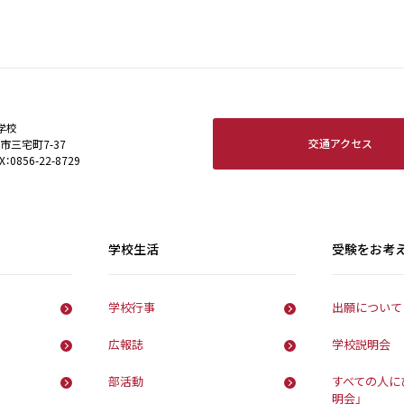
学校
交通アクセス
田市三宅町7-37
X：0856-22-8729
学校生活
受験をお考
学校行事
出願について
広報誌
学校説明会
部活動
すべての人に
明会」