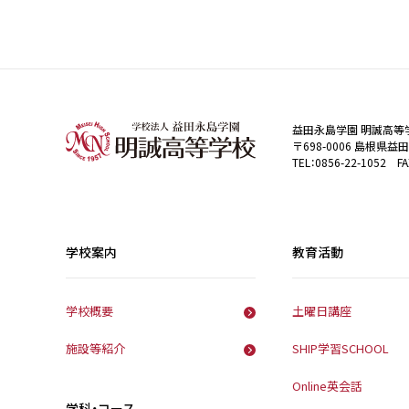
益田永島学園 明誠高等
〒698-0006 島根県益
TEL：0856-22-1052 FA
学校案内
教育活動
学校概要
土曜日講座
施設等紹介
SHIP学習SCHOOL
Online英会話
学科・コース