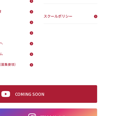
費
スクールポリシー
へ
ム
（募集要項）
COMING SOON