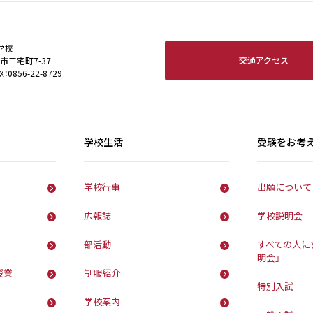
学校
交通アクセス
田市三宅町7-37
X：0856-22-8729
学校生活
受験をお考
学校行事
出願について
広報誌
学校説明会
部活動
すべての人に
明会」
授業
制服紹介
特別入試
学校案内