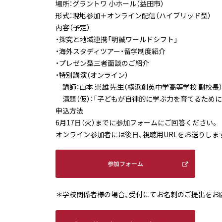
場所：グラントワ 小ホール（益田市）
形式：現地参加＋オンライン配信（ハイブリッド型）
内容（予定）
・探究と地域連携「明誠ワールドシフト」
・海外スタディツアー・留学制度紹介
・プレゼン型三者面談のご紹介
・特別講演（オンライン）
講師：山本 崇雄 先生（横浜創英中学高等学校 副校長
演題（仮）：「子どもが自律的に学ぶ力を育てるために
申込方法
6月17日（火）までに参加フォームにご回答ください。
オンライン参加者には後日、視聴用URLをお送りしま
参加フォーム
＊学校関係者様の場合、受付にてお名刺のご提出をお