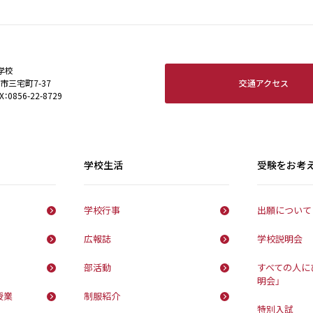
学校
交通アクセス
田市三宅町7-37
X：0856-22-8729
学校生活
受験をお考
学校行事
出願について
広報誌
学校説明会
部活動
すべての人に
明会」
授業
制服紹介
特別入試