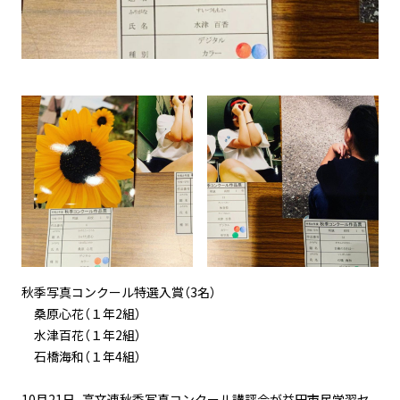
秋季写真コンクール特選入賞（3名）
桑原心花（１年2組）
水津百花（１年2組）
石橋海和（１年4組）
10月21日、高文連秋季写真コンクール講評会が益田市民学習セ