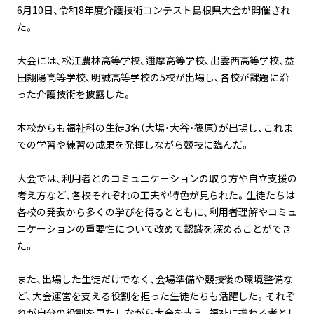
6月10日、令和8年度介護技術コンテスト島根県大会が開催され
た。
大会には、松江農林高等学校、邇摩高等学校、出雲西高等学校、益
田翔陽高等学校、明誠高等学校の5校が出場し、各校が課題に沿
った介護技術を披露した。
本校からも福祉科の生徒3名（大場・大谷・篠原）が出場し、これま
での学習や練習の成果を発揮しながら競技に臨んだ。
大会では、利用者とのコミュニケーションの取り方や自立支援の
考え方など、各校それぞれの工夫や特色が見られた。生徒たちは
各校の発表から多くの学びを得るとともに、利用者理解やコミュ
ニケーションの重要性について改めて認識を深めることができ
た。
また、出場した生徒だけでなく、会場準備や競技後の環境整備な
ど、大会運営を支える役割を担った生徒たちも活躍した。それぞ
れが自分の役割を果たしながら大会を支え、福祉に携わる者とし