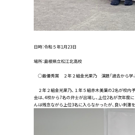
日時：令和５年1月23日
場所：島根県立松江北高校
○最優秀賞 ２年２組金光果乃 演題「過去から学
２年２組金光果乃、１年５組赤木美葉の2名が校内予
会は、4校から7名の弁士が出場し、上位2名が次年
んは残念ながら上位3名に入らなかったが、良い刺激