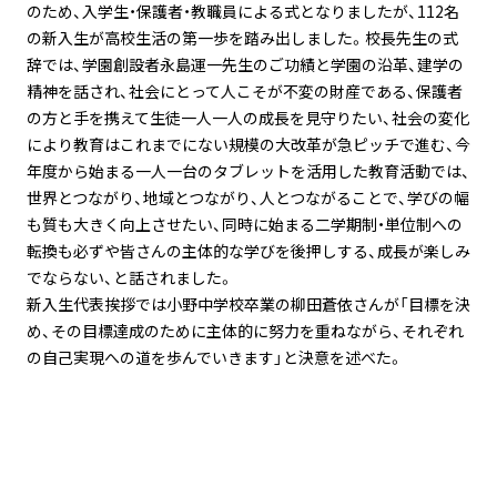
のため、入学生・保護者・教職員による式となりましたが、112名
の新入生が高校生活の第一歩を踏み出しました。校長先生の式
辞では、学園創設者永島運一先生のご功績と学園の沿革、建学の
精神を話され、社会にとって人こそが不変の財産である、保護者
の方と手を携えて生徒一人一人の成長を見守りたい、社会の変化
により教育はこれまでにない規模の大改革が急ピッチで進む、今
年度から始まる一人一台のタブレットを活用した教育活動では、
世界とつながり、地域とつながり、人とつながることで、学びの幅
も質も大きく向上させたい、同時に始まる二学期制・単位制への
転換も必ずや皆さんの主体的な学びを後押しする、成長が楽しみ
でならない、と話されました。
新入生代表挨拶では小野中学校卒業の柳田蒼依さんが「目標を決
め、その目標達成のために主体的に努力を重ねながら、それぞれ
の自己実現への道を歩んでいきます」と決意を述べた。