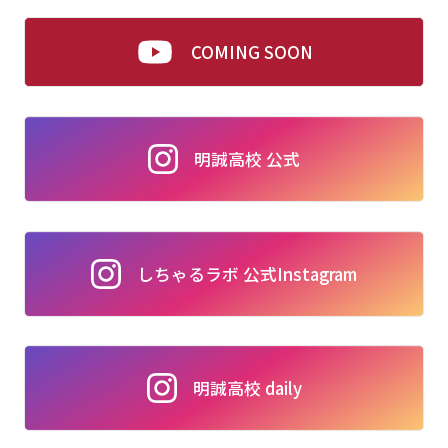
COMING SOON
明誠高校 公式
しちゃるラボ 公式Instagram
明誠高校 daily