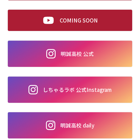
COMING SOON
明誠高校 公式
しちゃるラボ 公式Instagram
明誠高校 daily