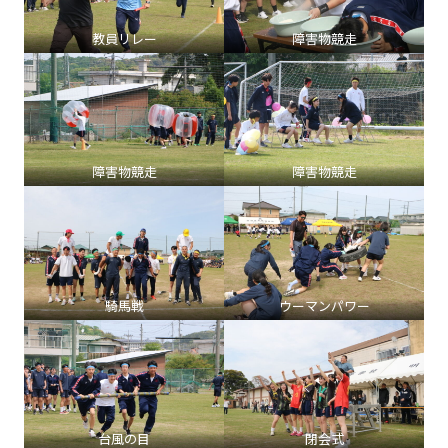
教員リレー
障害物競走
障害物競走
障害物競走
騎馬戦
ウーマンパワー
台風の目
閉会式