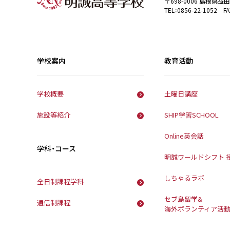
〒698-0006 島根県益
TEL：0856-22-1052 FA
学校案内
教育活動
学校概要
土曜日講座
施設等紹介
SHIP学習SCHOOL
Online英会話
学科・コース
明誠ワールドシフト 
しちゃるラボ
全日制課程学科
セブ島留学&
通信制課程
海外ボランティア活