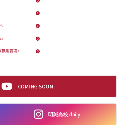
へ
ム
（募集要項）
COMING SOON
明誠高校 daily