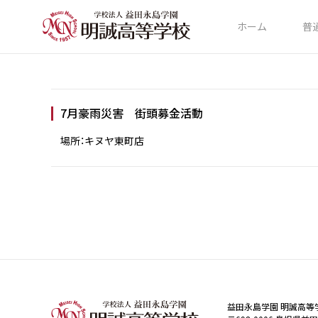
ホーム
普
7月豪雨災害 街頭募金活動
場所：キヌヤ東町店
益田永島学園 明誠高等