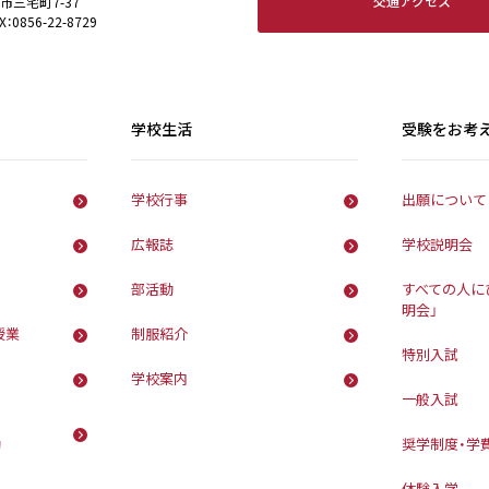
交通アクセス
田市三宅町7-37
X：0856-22-8729
学校生活
受験をお考
学校行事
出願について
広報誌
学校説明会
部活動
すべての人に
明会」
授業
制服紹介
特別入試
学校案内
一般入試
動
奨学制度・学
体験入学