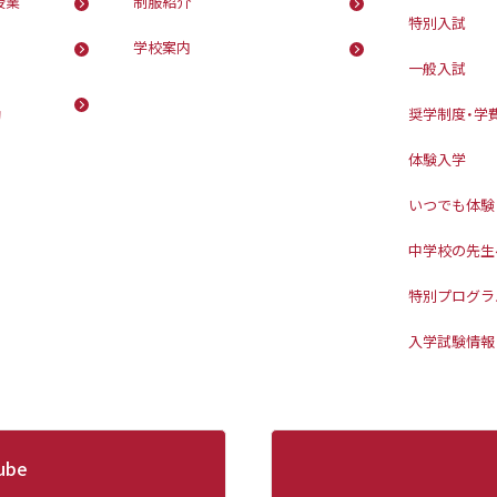
授業
制服紹介
特別入試
学校案内
一般入試
動
奨学制度・学
体験入学
いつでも体験
中学校の先生
特別プログラ
入学試験情報
ube