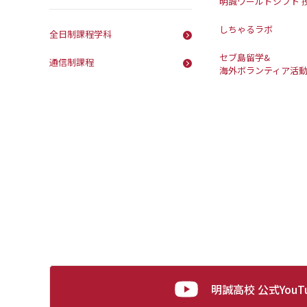
明誠ワールドシフト 
しちゃるラボ
全日制課程学科
セブ島留学&
通信制課程
海外ボランティア活
明誠高校 公式YouT