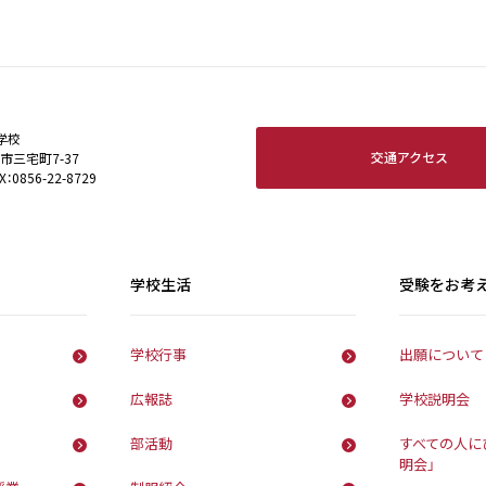
学校
交通アクセス
田市三宅町7-37
X：0856-22-8729
学校生活
受験をお考
学校行事
出願について
広報誌
学校説明会
部活動
すべての人に
明会」