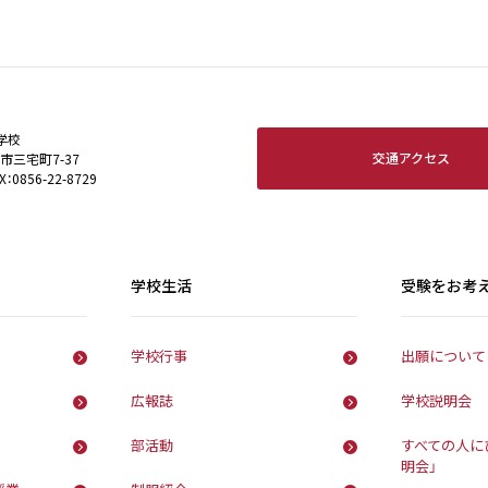
学校
交通アクセス
田市三宅町7-37
X：0856-22-8729
学校生活
受験をお考
学校行事
出願について
広報誌
学校説明会
部活動
すべての人に
明会」