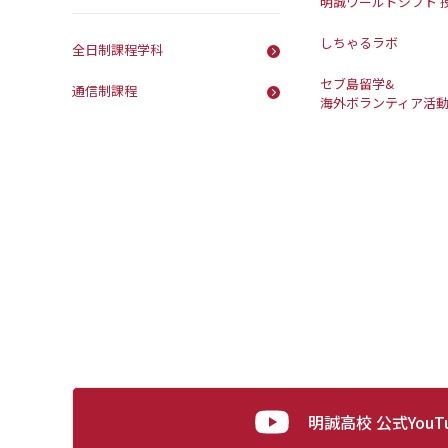
明誠ワールドシフト 
しちゃるラボ
全日制課程学科
セブ島留学&
通信制課程
海外ボランティア活
明誠高校 公式YouT