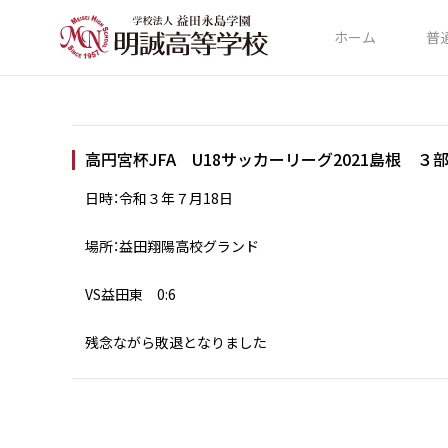
ホーム
普
高円宮杯JFA U18サッカーリーグ2021島根 ３部
日時：令和３年７月18日
場所：益田翔陽高校グランド
VS益田東 0:6
残念ながら敗退となりました