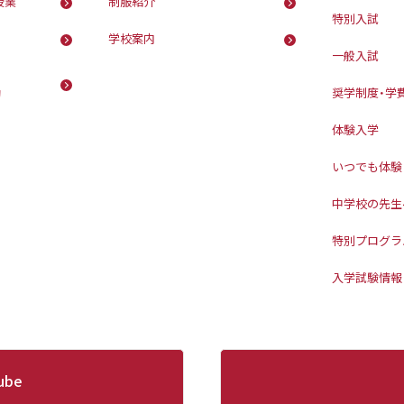
授業
制服紹介
特別入試
学校案内
一般入試
動
奨学制度・学
体験入学
いつでも体験
中学校の先生
特別プログラ
入学試験情報
ube