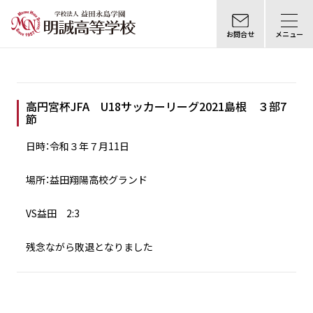
お問合せ
メニュー
高円宮杯JFA U18サッカーリーグ2021島根 ３部7
節
日時：令和３年７月11日
場所：益田翔陽高校グランド
VS益田 2:3
残念ながら敗退となりました