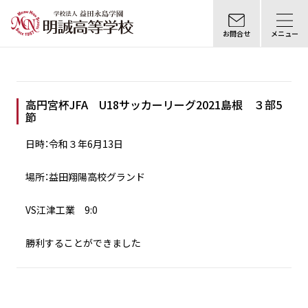
お問合せ
メニュー
高円宮杯JFA U18サッカーリーグ2021島根 ３部5
節
日時：令和３年6月13日
場所：益田翔陽高校グランド
VS江津工業 9:0
勝利することができました