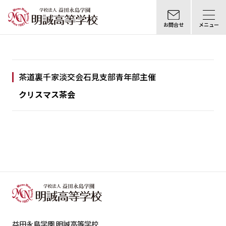
お問合せ
メニュー
茶道裏千家淡交会石見支部青年部主催
クリスマス茶会
益田永島学園 明誠高等学校