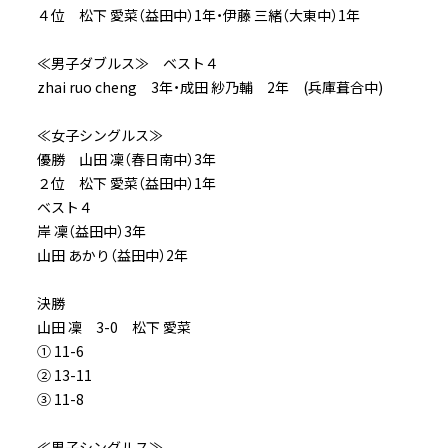
４位 松下 愛菜（益田中）1年・伊藤 三緒（大東中）1年
≪男子ダブルス≫ ベスト４
zhai ruo cheng 3年・成田 紗乃輔 2年 (兵庫葺合中)
≪女子シングルス≫
優勝 山田 凜（春日南中）3年
２位 松下 愛菜（益田中）1年
ベスト４
岸 凜（益田中）3年
山田 あかり（益田中）2年
決勝
山田 凜 3-0 松下 愛菜
① 11-6
② 13-11
③ 11-8
≪男子シングルス≫