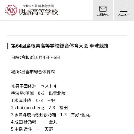
お問合せ
メニュー
第64回島根県高等学校総合体育大会 卓球競技
日時：令和8年6月4日～6日
場所：出雲市総合体育館
≪男子団体≫ ベスト４
準決勝：明誠 0-3 出雲北陵
1.水津斗暁 0-3 三好
2.zhai ruo cheng 2-3 福田
3.水津斗暁 ・成田 紗乃輔 1-3 三好・金丸
4.成田 紗乃輔 ー 金丸
5.中島 遥斗 ー 天野