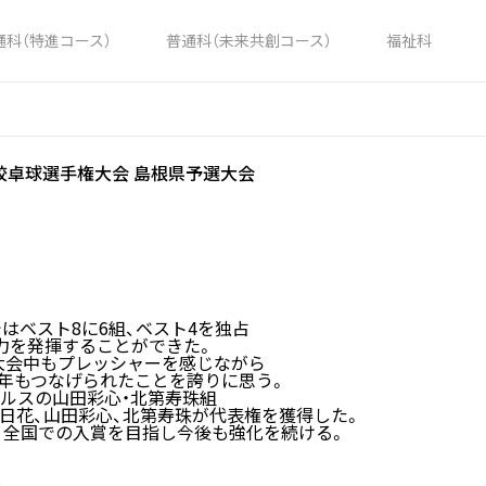
通科（特進コース）
普通科（未来共創コース）
福祉科
校卓球選手権大会 島根県予選大会
はベスト8に6組、ベスト4を独占
な力を発揮することができた。
大会中もプレッシャーを感じながら
年もつなげられたことを誇りに思う。
ブルスの山田彩心・北第寿珠組
雲日花、山田彩心、北第寿珠が代表権を獲得した。
。全国での入賞を目指し今後も強化を続ける。