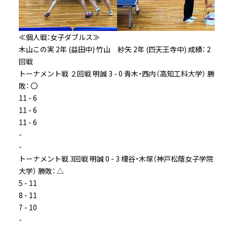
≪個人戦：女子ダブルス≫
木山この実 2年 (益田中) 竹山 紗矢 2年 (四天王寺中) 成績： 2
回戦
トーナメント戦 ２回戦 明誠 3 - 0 青木・西内（高知工科大学） 勝
敗： 〇
11 - 6
11 - 6
11 - 6
-
-
トーナメント戦 3回戦 明誠 0 - 3 榎谷・木塚（神戸松蔭女子学院
大学） 勝敗： △
5 - 11
8 - 11
7 - 10
-