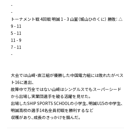
-
-
トーナメント戦 4回戦 明誠 1 - 3 山室（城山ひのくに） 勝敗： △
9 - 11
5 - 11
11 - 9
7 - 11
-
大会では山﨑・直江組が優勝した中国電力組には敗れたがベス
ト16に進出、
故障中で万全ではない山﨑はシングルスでもスーパーシード
から出場し実業団選手を破る活躍を見せた。
出場したSHIP SPORTS SCHOOLの小学生、明誠U15の中学生、
明誠高校の選手14名全員初戦を勝利するなど
収穫があり、成長のきっかけを掴んだ。