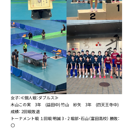
女子：≪個人戦：ダブルス≫
木山この実 3年 (益田中) 竹山 紗矢 3年 (四天王寺中)
成績： 2回戦敗退
トーナメント戦 １回戦 明誠 3 - 2 堀部・石山（富田高校） 勝敗：
〇