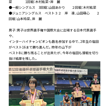
菜 1回戦：木村紘菜・岸 麗
●一般シングルス 3回戦：山田あかり ２回戦：木村紘菜
●ジュニアシングルス ベスト３２ 岸 凜、山田萌心 ２
回戦：山本玲菜、岸 麗
男子：男子は世界選手権や国際大会に出場する日本代表選手
や、
インターハイチャンピオンも数名参加する中で、2年生の塩田
がベスト16まで勝ち進んだ。昨年の山下が
ベスト8に勝ち残ることが出来たが、今年の塩田も接戦を切り
抜け結果を残した。