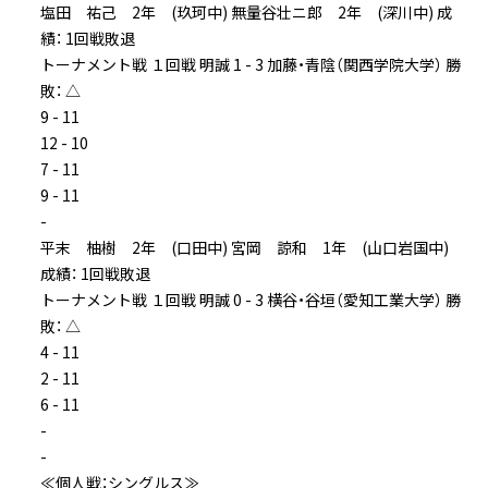
塩田 祐己 2年 (玖珂中) 無量谷壮ニ郎 2年 (深川中) 成
績： 1回戦敗退
トーナメント戦 １回戦 明誠 1 - 3 加藤・青陰（関西学院大学） 勝
敗： △
9 - 11
12 - 10
7 - 11
9 - 11
-
平末 柚樹 2年 (口田中) 宮岡 諒和 1年 (山口岩国中)
成績： 1回戦敗退
トーナメント戦 １回戦 明誠 0 - 3 横谷・谷垣（愛知工業大学） 勝
敗： △
4 - 11
2 - 11
6 - 11
-
-
≪個人戦：シングルス≫