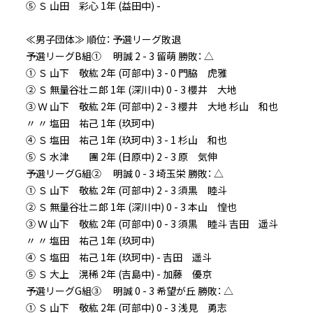
⑤ Ｓ 山田 彩心 1年 (益田中) -
≪男子団体≫ 順位： 予選リーグ敗退
予選リーグB組① 明誠 2 - 3 留萌 勝敗： △
① Ｓ 山下 敬紘 2年 (可部中) 3 - 0 門脇 虎雅
② Ｓ 無量谷壮ニ郎 1年 (深川中) 0 - 3 櫻井 大地
③ Ｗ 山下 敬紘 2年 (可部中) 2 - 3 櫻井 大地 杉山 和也
〃 〃 塩田 祐己 1年 (玖珂中)
④ Ｓ 塩田 祐己 1年 (玖珂中) 3 - 1 杉山 和也
⑤ Ｓ 水津 團 2年 (日原中) 2 - 3 原 気伸
予選リーグG組② 明誠 0 - 3 埼玉栄 勝敗： △
① Ｓ 山下 敬紘 2年 (可部中) 2 - 3 須黒 睦斗
② Ｓ 無量谷壮ニ郎 1年 (深川中) 0 - 3 本山 惶也
③ Ｗ 山下 敬紘 2年 (可部中) 0 - 3 須黒 睦斗 吉田 遥斗
〃 〃 塩田 祐己 1年 (玖珂中)
④ Ｓ 塩田 祐己 1年 (玖珂中) - 吉田 遥斗
⑤ Ｓ 大上 滉稀 2年 (吉島中) - 加藤 優京
予選リーグG組③ 明誠 0 - 3 希望が丘 勝敗： △
① Ｓ 山下 敬紘 2年 (可部中) 0 - 3 浅見 勇志