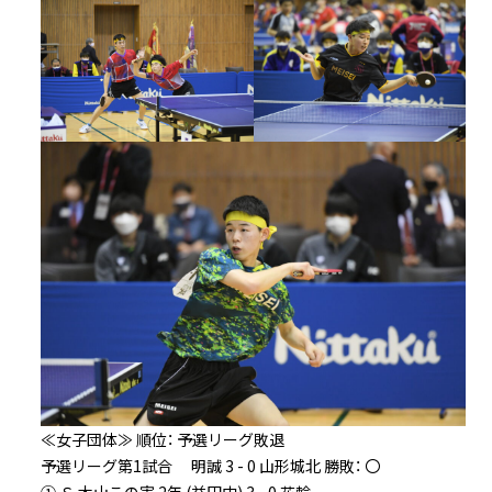
≪女子団体≫ 順位： 予選リーグ敗退
予選リーグ第1試合 明誠 3 - 0 山形城北 勝敗： 〇
① Ｓ 木山この実 2年 (益田中) 3 - 0 花輪