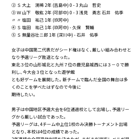
② Ｓ 大上 滉稀 2年 (吉島中) 0 - 3 丸山 哲史
③ Ｗ 山下 敬紘 2年 (可部中) 0 - 3 浅見 勇志 石井 佑季
〃 〃 塩田 祐己 1年 (玖珂中)
④ Ｓ 塩田 祐己 1年 (玖珂中) - 久保 賢輔
⑤ Ｓ 無量谷壮ニ郎 1年 (深川中) - 石井 佑季
女子は中国第二代表だがシード権はなく、厳しい組み合わせと
なり予選リーグ敗退となった。
東北３位の山形城北と九州７位の鹿児島城西には３－０で勝
利し、今大会３位となった遊学館
とも好ゲームを展開した。新チームで臨んだ全国の舞台は多
くのことを学べたはずなので今後に
期待したい。
男子は中国地区予選大会を6位通過校として出場し、予選リー
グから厳しい試合であった。
予選リーグは、4チーム中上位1校のみ決勝トーナメント出場
となり、本校は4位の成績であった。
3年連続の全国選抜出場を決めたが、まだまだ技術レベルが足