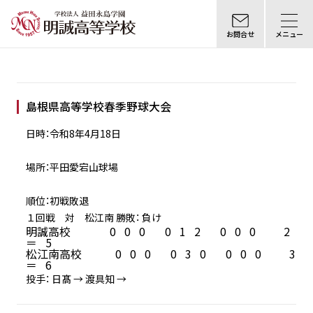
お問合せ
メニュー
島根県高等学校春季野球大会
日時：令和8年4月18日
場所：平田愛宕山球場
順位：初戦敗退
１回戦 対 松江南 勝敗： 負け
明誠高校              0   0   0       0   1   2       0   0   0          2 
＝   5   

松江南高校            0   0   0       0   3   0       0   0   0          3 
＝   6  
投手： 日髙 → 渡具知 →