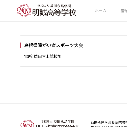
ホーム
普
島根県障がい者スポーツ大会
場所：益田陸上競技場
益田永島学園 明誠高等