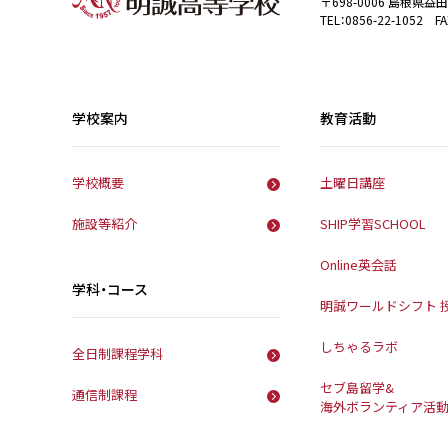
〒698-0006 島根県益
TEL：0856-22-1052 FA
学校案内
教育活動
学校概要
土曜日講座
施設等紹介
SHIP学習SCHOOL
Online英会話
学科・コース
明誠ワールドシフト 
しちゃるラボ
全日制課程学科
セブ島留学&
通信制課程
海外ボランティア活