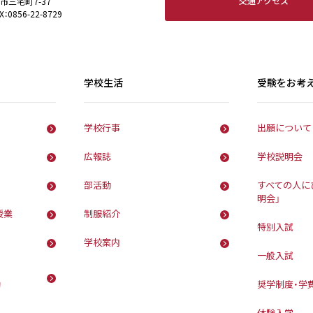
交通アクセス
田市三宅町7-37
X：0856-22-8729
学校生活
受験をお考
学校行事
出願について
広報誌
学校説明会
部活動
すべての人に
明会」
授業
制服紹介
特別入試
学校案内
一般入試
動
奨学制度・学
体験入学