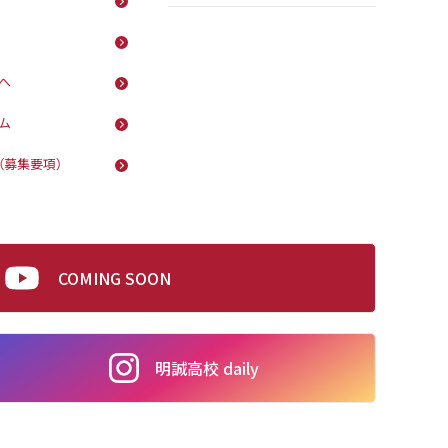
へ
ム
（募集要項）
COMING SOON
明誠高校 daily