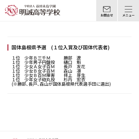
お問合せ
メニュー
国体島根県予選 (１位入賞及び国体代表者)
１位 少年Ｂ三千Ｍ 勝部 遼
１位 少年男子円盤投 樋口 魁
１位 少女Ａ女子百Ｍ 長戸 友花
１位 少女Ｂ女子百Ｍ 森山 凛
１位 少女Ｂ百Ｍ障害 拝上 芽生
１位 少年女子砲丸投 杉内 宏衣
(※勝部、長戸、森山が国体島根県代表選手団に選出)