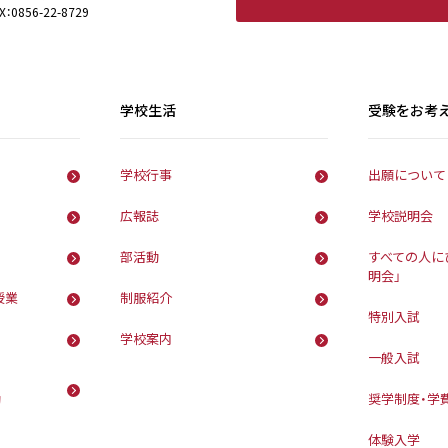
X：0856-22-8729
学校生活
受験をお考
学校行事
出願について
広報誌
学校説明会
部活動
すべての人に
明会」
授業
制服紹介
特別入試
学校案内
一般入試
動
奨学制度・学
体験入学