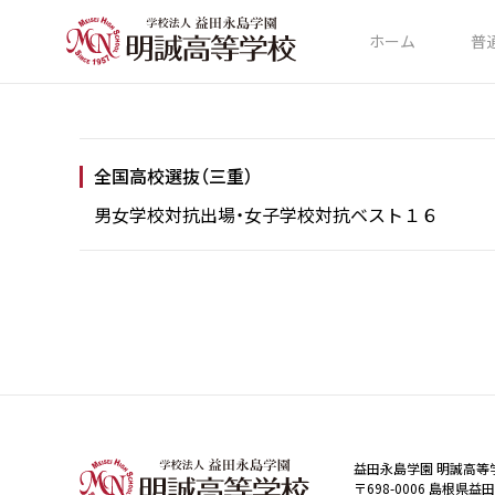
ホーム
普
全国高校選抜（三重）
男女学校対抗出場・女子学校対抗ベスト１６
益田永島学園 明誠高等
〒698-0006 島根県益