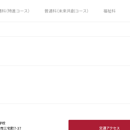
通科（特進コース）
普通科（未来共創コース）
福祉科
学校
交通アクセス
田市三宅町7-37