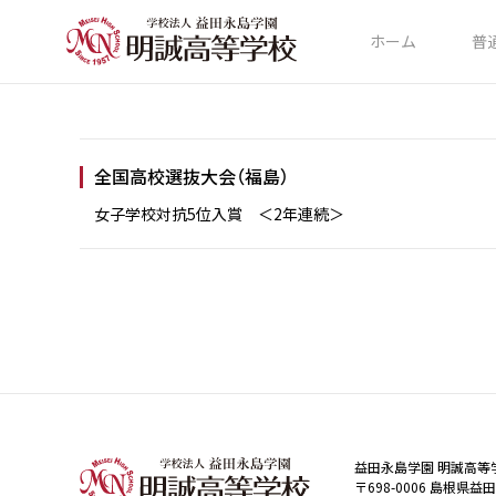
ホーム
普
全国高校選抜大会（福島）
女子学校対抗5位入賞 ＜2年連続＞
益田永島学園 明誠高等
〒698-0006 島根県益