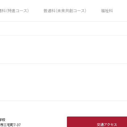
通科（特進コース）
普通科（未来共創コース）
福祉科
学校
交通アクセス
田市三宅町7-37