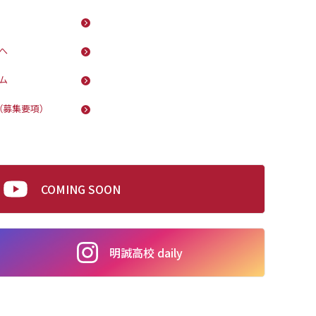
へ
ム
（募集要項）
COMING SOON
明誠高校 daily